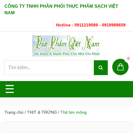
CÔNG TY TNHH PHÂN PHỐI THỰC PHẨM SẠCH VIỆT
NAM
Hotline : 0911219089 - 0918989659
0
☰
Trang chủ
/
THỊT & TRỨNG
/
Thịt lợn mông