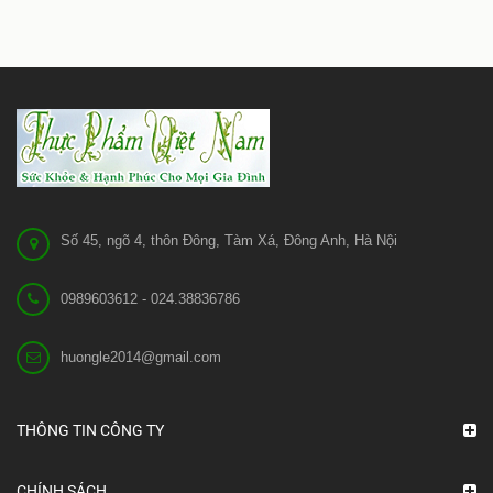
Số 45, ngõ 4, thôn Đông, Tàm Xá, Đông Anh, Hà Nội
0989603612 - 024.38836786
huongle2014@gmail.com
THÔNG TIN CÔNG TY
CHÍNH SÁCH