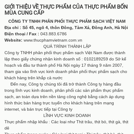
GIỚI THIỆU VỀ THỰC PHẨM CỦA THỰC PHẨM BỐN
MÙA CUNG CẤP
CÔNG TY TNHH PHÂN PHỐI THỰC PHẨM SẠCH VIỆT NAM
Địa chỉ : Số 45, ngõ 4, thôn Đông, Tàm Xá, Đông Anh, Hà Nội
Điện thoại / Fax :
043.883.6786
Website:
www.thucphamvietnam.com.vn
QUÁ TRÌNH THÀNH LẬP
Công ty TNHH phân phối thực phẩm sạch Việt Nam được thành
lập theo giấy chứng nhận kinh doanh số : 0102189259 do Sở kế
hoạch và đầu tư thành phố Hà Nội ngày 17 tháng 9 năm 2007,
tham gia vào lĩnh vực kinh doanh phân phối thực phẩm sạch cho
khách hàng trên khắp cả nước
Đến nay, Công ty chúng tôi đã trở thành Công ty hàng đầu
trong lĩnh vực kinh doanh, phân phối các sản phẩm thực phẩm
sạch, an toàn dựa trên nền tảng công nghệ bằng cách áp dụng
hình thức bán hàng trực tuyến cho khách hàng trên mạng
internet, và bán trực tiếp tại Công ty
LĨNH VỰC KINH DOANH
Thực phẩm nhập khẩu : Các loại như Thịt trâu, thịt bò, thịt gà, thịt
dê