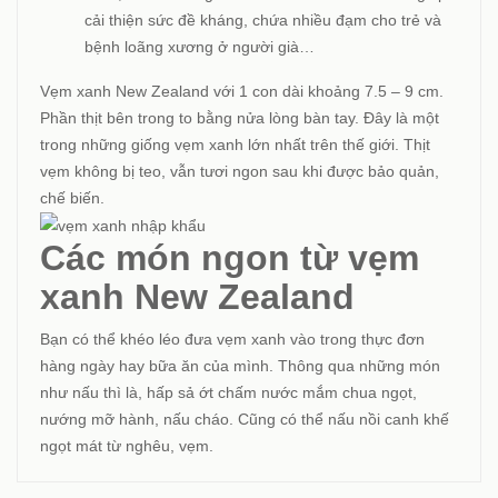
cải thiện sức đề kháng, chứa nhiều đạm cho trẻ và
bệnh loãng xương ở người già…
Vẹm xanh New Zealand với 1 con dài khoảng 7.5 – 9 cm.
Phần thịt bên trong to bằng nửa lòng bàn tay. Đây là một
trong những giống vẹm xanh lớn nhất trên thế giới. Thịt
vẹm không bị teo, vẫn tươi ngon sau khi được bảo quản,
chế biến.
Các món ngon từ vẹm
xanh New Zealand
Bạn có thể khéo léo đưa vẹm xanh vào trong thực đơn
hàng ngày hay bữa ăn của mình. Thông qua những món
như nấu thì là, hấp sả ớt chấm nước mắm chua ngọt,
nướng mỡ hành, nấu cháo. Cũng có thể nấu nồi canh khế
ngọt mát từ nghêu, vẹm.