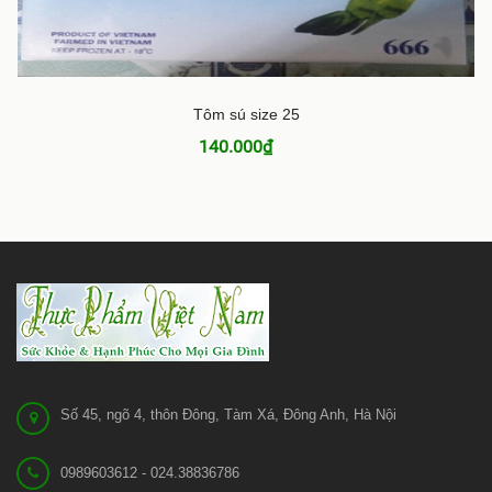
Tôm sú size 25
140.000₫
Số 45, ngõ 4, thôn Đông, Tàm Xá, Đông Anh, Hà Nội
0989603612 - 024.38836786