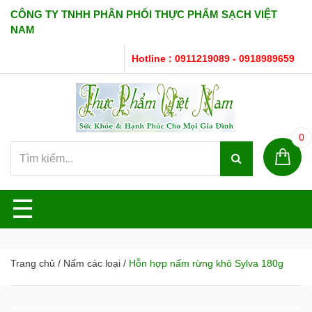
CÔNG TY TNHH PHÂN PHỐI THỰC PHẨM SẠCH VIỆT
NAM
Hotline : 0911219089 - 0918989659
0
☰
Trang chủ
/
Nấm các loại
/
Hỗn hợp nấm rừng khô Sylva 180g