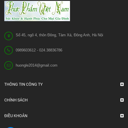
Số 45, ngõ 4, thôn Đông, Tàm Xá, Đông Anh, Hà Nội
0989603612 - 024.38836786
huongle2014@gmail.com
THÔNG TIN CÔNG TY
CHÍNH SÁCH
ĐIỀU KHOẢN