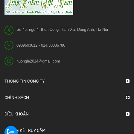
Số 45, ngõ 4, thôn Đông, Tàm Xá, Đông Anh, Hà Nội
0989603612 - 024.38836786
huongle2014@gmail.com
THÔNG TIN CÔNG TY
CHÍNH SÁCH
ĐIỀU KHOẢN
THỐNG KÊ TRUY CẬP