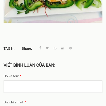
TAGS :
Share:
VIẾT BÌNH LUẬN CỦA BẠN:
Họ và tên:
*
Địa chỉ email:
*