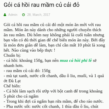
Gỏi cá hồi rau mầm củ cải đỏ
Admin
28, March, 2017
Gỏi cá hồi rau mầm củ cải đỏ một món ăn mới với rau
mầm. Món ăn này dành cho những người chuyên thích
ăn rau mầm. Dù hôm nay không phải là cuối tuần nhưng
bạn vẫn có đủ thời gian để chế biến món ăn này. Bởi đây
là món đơn giản dễ làm, bạn chỉ cần mất 10 phút là xong
hết. Nào cùng vào bếp thực !
Chuẩn bị:
- cá hồi: khoảng 150g, bạn nên
mua cá hồi phi lê
sẽ
nhanh hơn.
- rau mầm củ cải đỏ: 150g
- mù tạt xanh, nước cốt chanh, dầu ô liu, muối, và 1 quả
ớt Đà Lạt
Chế biến:
- Cá hồi làm sạch rồi ướp với bột canh để trong khoảng
5 phút cho cá ngấm
- Trong khi đợi cá ngấm bạn rửa mầm, để cho ráo nước.
- Pha nước sốt: nước cốt chanh, 1 thìa dầu ô liu, chút