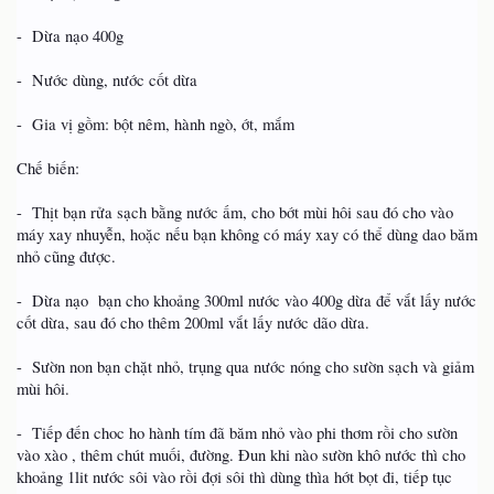
- Dừa nạo 400g
- Nước dùng, nước cốt dừa
- Gia vị gồm: bột nêm, hành ngò, ớt, mắm
Chế biến:
- Thịt bạn rửa sạch bằng nước ấm, cho bớt mùi hôi sau đó cho vào
máy xay nhuyễn, hoặc nếu bạn không có máy xay có thể dùng dao băm
nhỏ cũng được.
- Dừa nạo bạn cho khoảng 300ml nước vào 400g dừa để vắt lấy nước
cốt dừa, sau đó cho thêm 200ml vắt lấy nước dão dừa.
- Sườn non bạn chặt nhỏ, trụng qua nước nóng cho sườn sạch và giảm
mùi hôi.
- Tiếp đến choc ho hành tím đã băm nhỏ vào phi thơm rồi cho sườn
vào xào , thêm chút muối, đường. Đun khi nào sườn khô nước thì cho
khoảng 1lit nước sôi vào rồi đợi sôi thì dùng thìa hớt bọt đi, tiếp tục