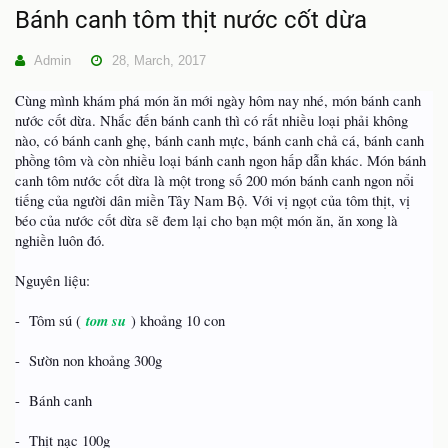
Bánh canh tôm thịt nước cốt dừa
Admin
28, March, 2017
Cùng mình khám phá món ăn mới ngày hôm nay nhé, món bánh canh
nước cốt dừa. Nhắc đến bánh canh thì có rất nhiều loại phải không
nào, có bánh canh ghẹ, bánh canh mực, bánh canh chả cá, bánh canh
phồng tôm và còn nhiều loại bánh canh ngon hấp dẫn khác. Món bánh
canh tôm nước cốt dừa là một trong số 200 món bánh canh ngon nổi
tiếng của người dân miền Tây Nam Bộ. Với vị ngọt của tôm thịt, vị
béo của nước cốt dừa sẽ đem lại cho bạn một món ăn, ăn xong là
nghiền luôn đó.
Nguyên liệu:
tom su
- Tôm sú (
) khoảng 10 con
- Sườn non khoảng 300g
- Bánh canh
- Thịt nạc 100g